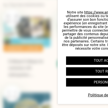
Tous les événements
Notre site
https://www.an
28
25
28
utilisent des cookies ou t
Panneau de gestion des cookie
d’assurer son bon foncti
AOÛT
AOÛT
AOÛT
expérience (en enregistrant
les performances du site (e
permettre de vous connecter 
partager des contenus depuis 
de la publicité personnalis
nos partenaires. Certains t
être déposés sur notre site.
CHANGEMENT CLIMATIQUE
nécessite votre con
TOUT A
[Colloque] Colloque de
BIODIVERSITÉ & TERRITOIRES
restitution LIFE
TOUT R
Anthropofens :…
[Webinaire] Démystifier
PERSON
les idées reçues sur les…
2
4
Politique de
SEP
SEP