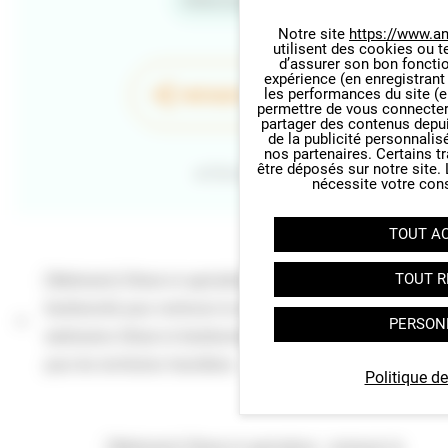
Webinaire
Notre site
https://www.an
utilisent des cookies ou t
Panneau de gestion des cookie
d’assurer son bon foncti
expérience (en enregistrant
PARTAGER LA PAGE
les performances du site (e
permettre de vous connecter 
partager des contenus depuis 
de la publicité personnalis
nos partenaires. Certains t
être déposés sur notre site.
Retour
nécessite votre con
TOUT A
[Webinaire] Climat et agriculture : restaurer la
TOUT R
biodiversité pour renforcer la résilience- #4 Cycle de
PERSON
webinaires Climat et biodiversité : enjeux et solutions
pour les territoires franciliens
Politique de
[Webinaire] Climat et agriculture : restaurer la