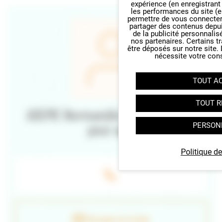
expérience (en enregistrant
les performances du site (e
permettre de vous connecter 
partager des contenus depuis 
de la publicité personnalis
nos partenaires. Certains t
être déposés sur notre site.
nécessite votre con
TOUT A
TOUT R
ADEME Normandie – Réseau Élus
pour agir
PERSON
Politique de
Envoyer un e-mail