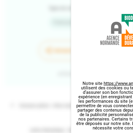
Types de contenu
Publication
PARTAGER LA PAGE
Retour
Notre site
https://www.an
utilisent des cookies ou t
Panneau de gestion des cookie
d’assurer son bon foncti
expérience (en enregistrant
les performances du site (e
Concours photo « Aires marines protégées » 2022
permettre de vous connecter 
partager des contenus depuis 
de la publicité personnalis
nos partenaires. Certains t
être déposés sur notre site.
nécessite votre con
Lettre thématique : Adaptation au changement