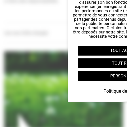
● Sens des responsabilités
d’assurer son bon foncti
expérience (en enregistrant
les performances du site (e
permettre de vous connecter 
partager des contenus depuis 
de la publicité personnalis
nos partenaires. Certains t
être déposés sur notre site.
Lien vers l’offre d’emploi
nécessite votre con
TOUT A
TOUT R
PERSON
Politique de