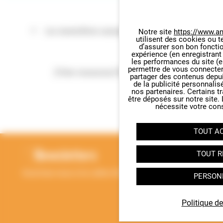
Les mammifères sauvages de Normandie
Notre site
https://www.an
utilisent des cookies ou t
Panneau de gestion des cookie
d’assurer son bon foncti
expérience (en enregistrant
les performances du site (e
permettre de vous connecter 
[Fiche-ressources] Mobilité durable
partager des contenus depuis 
de la publicité personnalis
nos partenaires. Certains t
être déposés sur notre site.
nécessite votre con
RETOUR EN HAUT
TOUT A
Newsletters
TOUT R
Inscrivez-vous à la Lettre d'information de l'ANBDD
PERSON
Politique de
Thématique
*