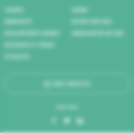
L’AGENCE
AGENDA
BIODIVERSITÉ
REPÉRÉ POUR VOUS
DÉVELOPPEMENT DURABLE
AMBASSADEURS DES ODD
RESSOURCES ET MÉDIAS
ACTUALITÉS
NOUS CONTACTER
SUIVEZ-NOUS