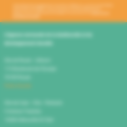
Votre adresse de messagerie est uniquement utilisée pour vous envoyer les lettres
d'information de l'ANBDD. Vous pouvez à tout moment utiliser le lien de
désabonnement intégré dans la newsletter. En savoir plus sur la
gestion de vos
données et vos droits
.
L’Agence normande de la biodiversité et du
développement durable
Site de Rouen : L'Atrium
115 Boulevard de l’Europe
76100 Rouen
Fiche d'accès
Site de Caen : Citis - Pentacle
5 Avenue Tsukuba
14200 Hérouville St Clair