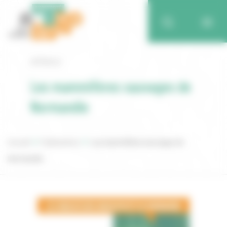
Retour
Les mammifères sauvages de
Normandie
Accueil
Publications
Les mammifères sauvages de
Normandie