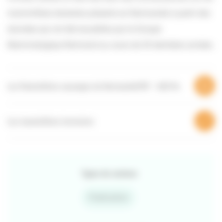
mammifères terrestres présents en Normandie à partir des
données qui ont été recueillies par le Groupe
Mammalogique Normand au cours de 30 dernières années.
Les Mammifères sauvages de Normandie
PDF – 9,92 Mo
Les mammifères terrestres
Types de contenu
Publication