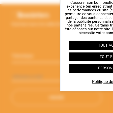
Panneau de gestion des cookie
d’assurer son bon foncti
expérience (en enregistrant
les performances du site (e
Newsletters
permettre de vous connecter 
partager des contenus depuis 
de la publicité personnalis
Inscrivez-vous à la Lettre d'information de l'ANBDD
nos partenaires. Certains t
être déposés sur notre site.
nécessite votre con
Thématique
*
TOUT A
TOUT R
PERSON
Adresse
e-
mail
*
Politique de