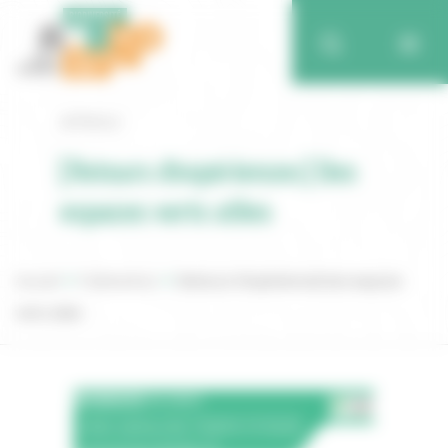
Retour
[Retours d’expériences] Des
espaces verts utiles
Accueil
Publications
[Retours d’expériences] Des espaces
verts utiles