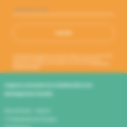
Adresse
e-
mail
*
Votre adresse de messagerie est uniquement utilisée pour vous envoyer les lettres
d'information de l'ANBDD. Vous pouvez à tout moment utiliser le lien de
désabonnement intégré dans la newsletter. En savoir plus sur la
gestion de vos
données et vos droits
.
L’Agence normande de la biodiversité et du
développement durable
Site de Rouen : L'Atrium
115 Boulevard de l’Europe