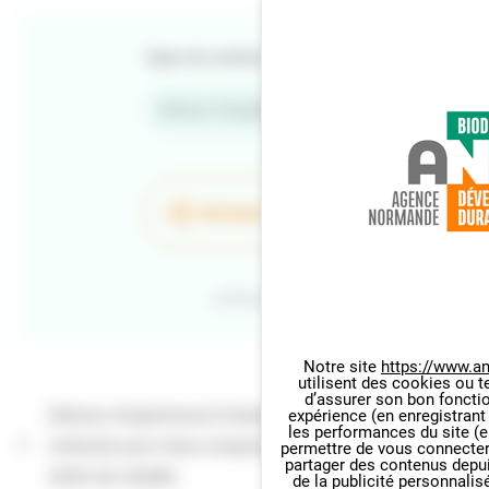
Types de contenu
Retour d'expériences
PARTAGER LA PAGE
Retour
Notre site
https://www.an
utilisent des cookies ou t
Panneau de gestion des cookie
d’assurer son bon foncti
[Retours d'expériences] Création d'un outil de
expérience (en enregistrant
les performances du site (e
recherche pour mieux comprendre et lutter contre le
permettre de vous connecter 
partager des contenus depuis 
déclin des abeilles
de la publicité personnalis