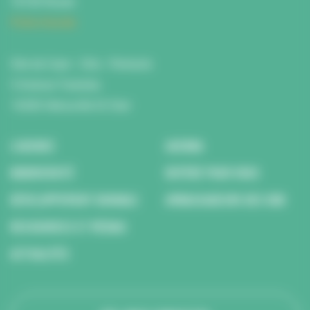
76100 Rouen
Fiche d'accès
Site de Caen : Citis - Pentacle
5 Avenue Tsukuba
14200 Hérouville St Clair
L’AGENCE
AGENDA
BIODIVERSITÉ
REPÉRÉ POUR VOUS
DÉVELOPPEMENT DURABLE
AMBASSADEURS DES ODD
RESSOURCES ET MÉDIAS
ACTUALITÉS