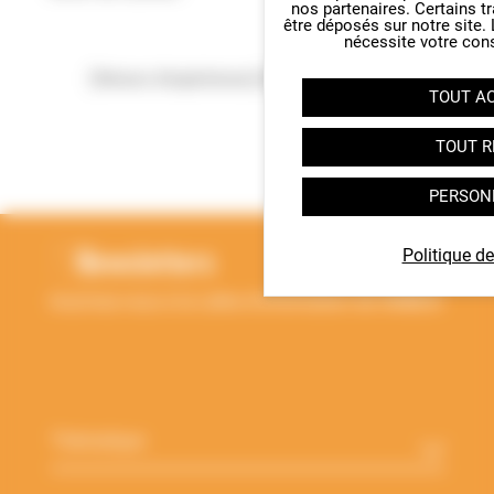
nos partenaires. Certains t
être déposés sur notre site.
nécessite votre con
[Retours d'expériences] Des ruches au lycée
TOUT A
TOUT R
RETOUR EN HAUT
PERSON
Newsletters
Politique de
Inscrivez-vous à la Lettre d'information de l'ANBDD
Thématique
*