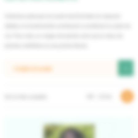
Certaines pelouses du lycée transformées en espaces
dédiés à la biodiversité contribuent à améliorer le cadre de
vie. Pour cela, un verger est planté, ainsi qu’un talus de
plantes mellifères et une prairie fleurie.
+
L’origine du projet
Voir la fiche complète
PDF – 1,72 Mo