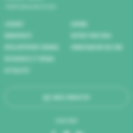
14200 Hérouville St Clair
L’AGENCE
AGENDA
BIODIVERSITÉ
REPÉRÉ POUR VOUS
DÉVELOPPEMENT DURABLE
AMBASSADEURS DES ODD
RESSOURCES ET MÉDIAS
ACTUALITÉS
NOUS CONTACTER
SUIVEZ-NOUS