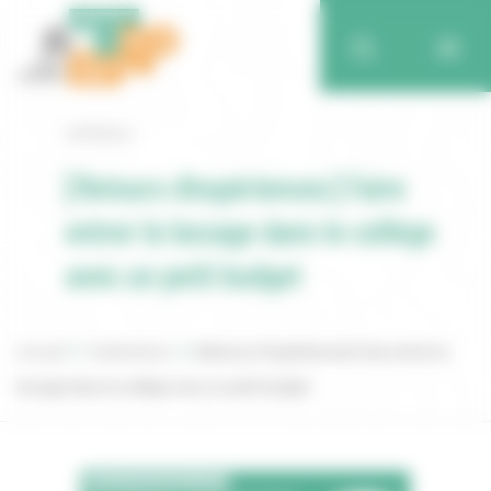
Retour
[Retours d’expériences] Faire
entrer le bocage dans le collège
avec un petit budget
Accueil
Publications
[Retours d’expériences] Faire entrer le
bocage dans le collège avec un petit budget