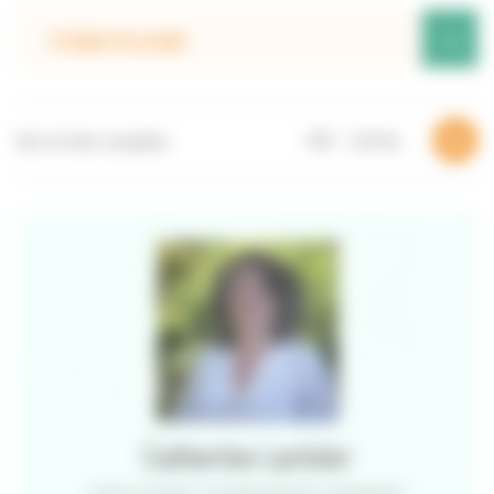
+
L’origine du projet
Voir la fiche complète
PDF – 3,16 Mo
Catherine Larinier
CAPITALISATION ET VALORISATION DES EXPÉRIENCES