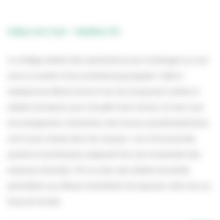
Collège Anne Frank – Valdallière (14)
Le collège obtient des subventions pour aménager sa cour
avec le soutien d’une architecte-paysagiste. Celle-ci
implique les élèves de 6e et 4e, leur proposant sorties et
ateliers de dessin pour recueillir leurs envies. En lien avec
les enseignants volontaires, des travaux pluridisciplinaires
sont aussi menés dans les classes. Lors d’une journée,
parents et professeurs préparent les sols et plantent des
essences données. Par la suite, des ateliers encadrés
permettent aux élèves d’entretenir les espaces verts tout au
long de l’année.