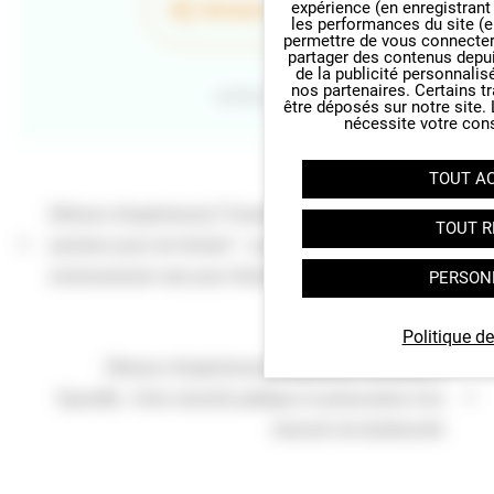
PARTAGER LA PAGE
expérience (en enregistrant
les performances du site (e
permettre de vous connecter 
partager des contenus depuis 
de la publicité personnalis
nos partenaires. Certains t
Retour
être déposés sur notre site.
nécessite votre con
TOUT A
[Retours d'expériences] "Ensemble, acteurs des 1000
TOUT R
premiers jours de l'enfant" : construire un
environnement sain pour l'enfant
PERSON
Politique de
[Retours d'expériences] Acquisition forestière à
Épouville : Entre sécurité publique et préservation d’un
réservoir de biodiversité