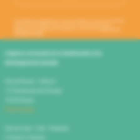
Votre adresse de messagerie est uniquement utilisée pour vous envoyer les lettres
d'information de l'ANBDD. Vous pouvez à tout moment utiliser le lien de
désabonnement intégré dans la newsletter. En savoir plus sur la
gestion de vos
données et vos droits
.
L’Agence normande de la biodiversité et du
développement durable
Site de Rouen : L'Atrium
115 Boulevard de l’Europe
76100 Rouen
Fiche d'accès
Site de Caen : Citis - Pentacle
5 Avenue Tsukuba