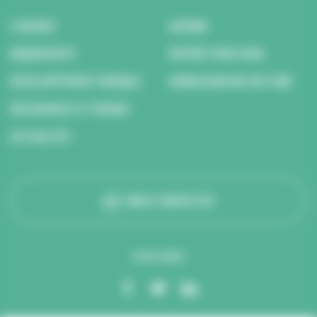
L’AGENCE
AGENDA
BIODIVERSITÉ
REPÉRÉ POUR VOUS
DÉVELOPPEMENT DURABLE
AMBASSADEURS DES ODD
RESSOURCES ET MÉDIAS
ACTUALITÉS
NOUS CONTACTER
SUIVEZ-NOUS