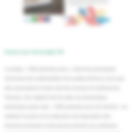
Fécamp Caux Littoral Agglo (76)
Le projet « 1000 premiers jours » réunit les principales
structures de la périnatalité, de la petite enfance, ainsi que
des associations et des services sociaux du territoire de
Fécamp. Son objectif est de créer une dynamique
territoriale autour des « 1000 premiers jours de l’enfant » en
mettant l’accent sur la réduction de l’exposition des
femmes enceintes et des jeunes enfants aux polluants