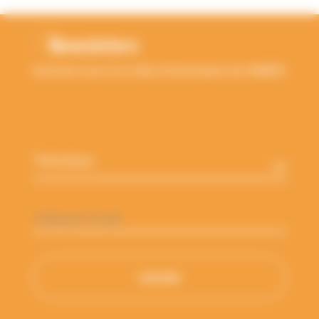
Newsletters
Inscrivez-vous à la Lettre d'information de l'ANBDD
Thématique
*
Adresse
e-
mail
*