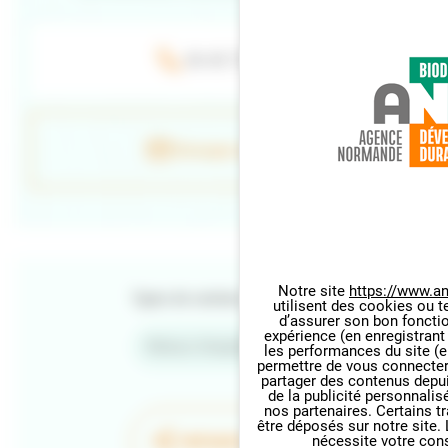
06 40 73 97 40
Envoyer un e-mail
Notre site
https://www.an
Types de contenu
utilisent des cookies ou t
Panneau de gestion des cookie
d’assurer son bon foncti
expérience (en enregistrant
Retour d'expériences
les performances du site (e
permettre de vous connecter 
partager des contenus depuis 
de la publicité personnalis
nos partenaires. Certains t
être déposés sur notre site.
PARTAGER LA PAGE
nécessite votre con