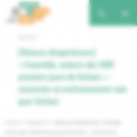
Retour
[Retours d’expériences]
« Ensemble, acteurs des 1000
premiers jours de l’enfant » :
construire un environnement sain
pour l’enfant
Accueil
Publications
[Retours d’expériences] « Ensemble,
acteurs des 1000 premiers jours de l’enfant » : construire un