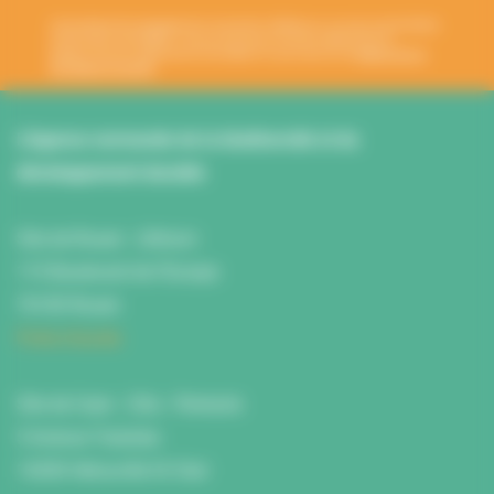
Votre adresse de messagerie est uniquement utilisée pour vous envoyer les lettres
d'information de l'ANBDD. Vous pouvez à tout moment utiliser le lien de
désabonnement intégré dans la newsletter. En savoir plus sur la
gestion de vos
données et vos droits
.
L’Agence normande de la biodiversité et du
développement durable
Site de Rouen : L'Atrium
115 Boulevard de l’Europe
76100 Rouen
Fiche d'accès
Site de Caen : Citis - Pentacle
5 Avenue Tsukuba
14200 Hérouville St Clair