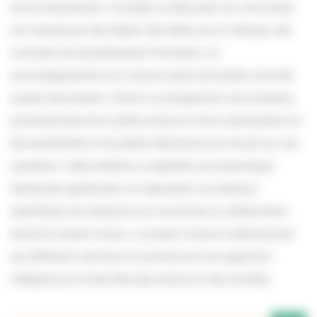
environnementaux. Ce projet, se déroulant sur une année,
est marqué par des étapes clés telles qu’un colloque, des
moments de sensibilisation/formation, un
accompagnement et la mise en place de projets concrets
auprès des parents. Grâce à ce programme, de nombreux
professionnels de la petite enfance et de la périnatalité ont
été sensibilisés et travaillent désormais de concert sur ces
questions. Cette initiative a engendré une dynamique
territoriale significative, en répondant aux besoins
spécifiques du territoire et en favorisant la collaboration
entre les acteurs locaux. Le projet a réussi à décloisonner
les différents services et à promouvoir une approche
intégrée pour le bien-être des enfants et des familles.