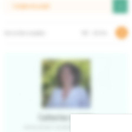
+
L’origine du projet
Voir la fiche complète
PDF – 2,54 Mo
Catherine Larinier
CAPITALISATION ET VALORISATION DES EXPÉRIENCES