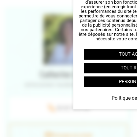
d’assurer son bon foncti
expérience (en enregistrant
les performances du site (e
permettre de vous connecter 
partager des contenus depuis 
de la publicité personnalis
nos partenaires. Certains t
être déposés sur notre site.
nécessite votre con
TOUT A
TOUT R
Catherine Larinier
PERSON
CAPITALISATION ET VALORISATION DES EXPÉRIENCES
Politique de
06 40 73 97 40
Envoyer un e-mail