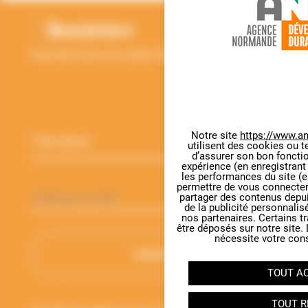
Newsletters
Inscrivez-vous à la Lettre d'information de l'ANBDD
Thématique
*
Notre site
https://www.an
utilisent des cookies ou t
Panneau de gestion des cookie
d’assurer son bon foncti
expérience (en enregistrant
les performances du site (e
Adresse
permettre de vous connecter 
e-
partager des contenus depuis 
mail
*
de la publicité personnalis
nos partenaires. Certains t
être déposés sur notre site.
nécessite votre con
TOUT A
TOUT R