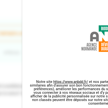
PARTAGER LA PAGE
Retour
s
Notre site
https://www.anbdd.fr/
et nos parte
l à candidature “Territoires
similaires afin d’assurer son bon fonctionnement
préférences), améliorer les performances du si
r la nature” en Normandie
vous connecter à vos réseaux sociaux et d’y pa
afficher de la publicité personnalisée sur notre 
non classés peuvent être déposés sur notre sit
consentemen