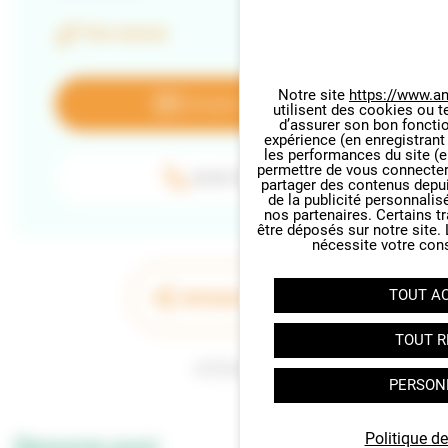
Site internet
Notre site
https://www.an
Envoyer un e-mail
utilisent des cookies ou t
Panneau de gestion des cookie
d’assurer son bon foncti
expérience (en enregistrant
les performances du site (e
permettre de vous connecter 
06 86 76 59 13
partager des contenus depuis 
de la publicité personnalis
nos partenaires. Certains t
être déposés sur notre site.
nécessite votre con
TOUT A
PARTAGER LA PAGE
TOUT R
Retour
PERSON
Politique de
Découvrez aussi