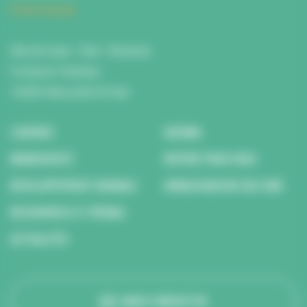
Fiche d'accès
Site de Caen : Citis - Pentacle
5 Avenue Tsukuba
14200 Hérouville St Clair
L’AGENCE
AGENDA
BIODIVERSITÉ
REPÉRÉ POUR VOUS
DÉVELOPPEMENT DURABLE
AMBASSADEURS DES ODD
RESSOURCES ET MÉDIAS
ACTUALITÉS
NOUS CONTACTER