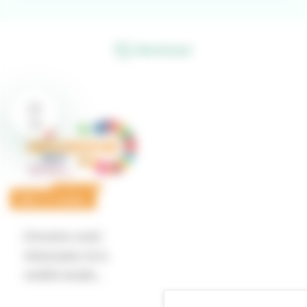
Réinitialiser
28
JAN
MOBILITÉ DURABLE
[Formation socle]
Ambassadeur de la
mobilité durable…