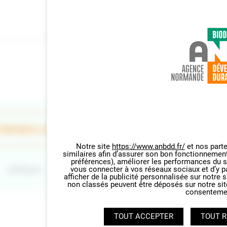
s
PARTAGER LA PAGE
Notre site
https://www.anbdd.fr/
et nos parte
similaires afin d’assurer son bon fonctionnement
préférences), améliorer les performances du si
Retour
vous connecter à vos réseaux sociaux et d’y pa
afficher de la publicité personnalisée sur notre 
non classés peuvent être déposés sur notre sit
consentemen
TOUT ACCEPTER
TOUT R