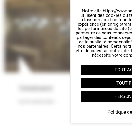
Notre site
https://www.an
utilisent des cookies ou t
Panneau de gestion des cookie
d’assurer son bon foncti
expérience (en enregistrant
les performances du site (e
permettre de vous connecter 
partager des contenus depuis 
de la publicité personnalis
nos partenaires. Certains t
être déposés sur notre site.
nécessite votre con
TOUT A
TOUT R
Connaissance
PERSON
En savoir plus
Politique de