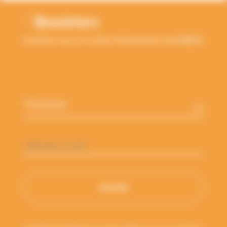
Newsletters
Inscrivez-vous à la Lettre d'information de l'ANBDD
Thématique
*
Adresse
e-
mail
*