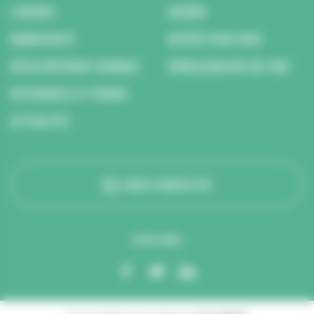
L’AGENCE
AGENDA
BIODIVERSITÉ
REPÉRÉ POUR VOUS
DÉVELOPPEMENT DURABLE
AMBASSADEURS DES ODD
RESSOURCES ET MÉDIAS
ACTUALITÉS
NOUS CONTACTER
SUIVEZ-NOUS