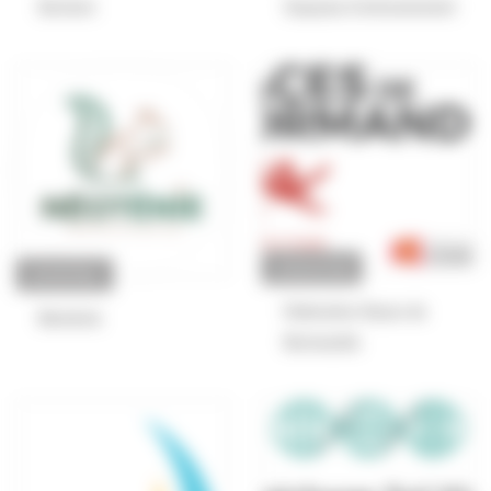
Dervenn
Sequana Environnement
ASSOCIATION
ENTREPRISE
Fédération Races de
Néoténie
Normandie