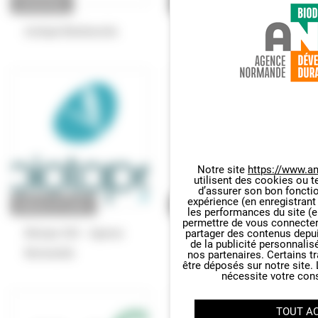
ENTREPRISE
ENTREPRISE
Archipel Biodiversite
Natterra
Notre site
https://www.an
utilisent des cookies ou t
Panneau de gestion des cookie
d’assurer son bon foncti
expérience (en enregistrant
BUREAU D'ÉTUDES
ENTREPRISE
les performances du site (e
permettre de vous connecter 
Biotope SAS – Agence
Bois Bocage Énergie
partager des contenus depuis 
de la publicité personnalis
Normandie
nos partenaires. Certains t
être déposés sur notre site.
nécessite votre con
TOUT A