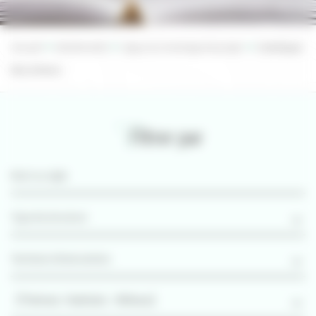
Accueil
Biodiversité
Appui au montage de projet
Catalogue
des acteurs
Filtrer par
[Thèmes: Habitats - Milieux]