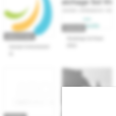
ASSOCIATION
BUREAU D'ÉTUDES
Maraîchage Sol Vivant
(MSV)
Synergis Environnement
SE