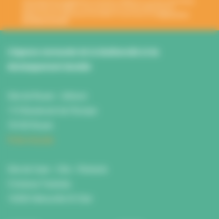
Votre adresse de messagerie est uniquement utilisée pour vous envoyer les lettres
d'information de l'ANBDD. Vous pouvez à tout moment utiliser le lien de
désabonnement intégré dans la newsletter. En savoir plus sur la
gestion de vos
données et vos droits
.
L’Agence normande de la biodiversité et du
développement durable
Site de Rouen : L'Atrium
115 Boulevard de l’Europe
76100 Rouen
Fiche d'accès
Site de Caen : Citis - Pentacle
5 Avenue Tsukuba
14200 Hérouville St Clair