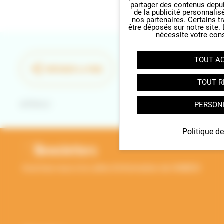
partager des contenus depuis 
de la publicité personnalis
nos partenaires. Certains t
être déposés sur notre site.
nécessite votre con
TOUT A
PARTAGER LA PAGE
TOUT R
Retour
PERSON
RETOUR EN HAUT
Politique de
Newsletters
Inscrivez-vous à la Lettre d'information de l'ANBDD
Thématique
*