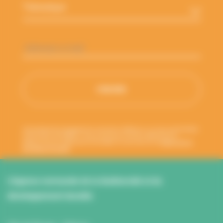
Adresse
e-
mail
*
Votre adresse de messagerie est uniquement utilisée pour vous envoyer les lettres
d'information de l'ANBDD. Vous pouvez à tout moment utiliser le lien de
désabonnement intégré dans la newsletter. En savoir plus sur la
gestion de vos
données et vos droits
.
L’Agence normande de la biodiversité et du
développement durable