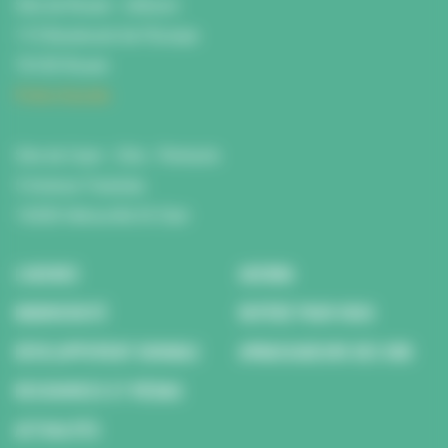
Site de Rouen : L'Atrium
115 Boulevard de l’Europe
76100 Rouen
Fiche d'accès
Site de Caen : Citis - Pentacle
5 Avenue Tsukuba
14200 Hérouville St Clair
L’AGENCE
AGENDA
BIODIVERSITÉ
REPÉRÉ POUR VOUS
DÉVELOPPEMENT DURABLE
AMBASSADEURS DES ODD
RESSOURCES ET MÉDIAS
ACTUALITÉS