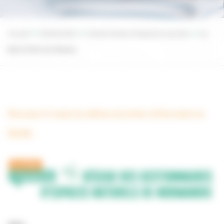
Accueil
Biodiversité
Gestionnaires d’espaces naturels
La
lettre d’info du Réseau
Retrouvez ici toutes les éditions de la lettre d’information du
RGENN :