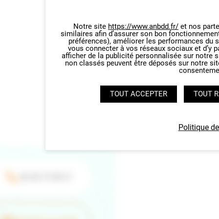
s
Notre site
https://www.anbdd.fr/
et nos parte
similaires afin d’assurer son bon fonctionnement
préférences), améliorer les performances du si
vous connecter à vos réseaux sociaux et d’y pa
afficher de la publicité personnalisée sur notre 
non classés peuvent être déposés sur notre sit
consentemen
TOUT ACCEPTER
TOUT R
Politique de
06 40 73 98 27