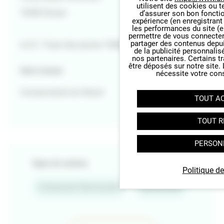
utilisent des cookies ou t
Panneau de gestion des cookie
76000 Rouen
d’assurer son bon foncti
expérience (en enregistrant
les performances du site (e
permettre de vous connecter 
partager des contenus depuis 
le 24 : Foyer des jeunes 76860 Quiberville-sur-Mer
de la publicité personnalis
nos partenaires. Certains t
être déposés sur notre site.
Votre Contact
nécessite votre con
Conservatoire du littoral
TOUT A
TOUT R
PERSON
Types de contenu
Politique de
Evènement Normandie
Rencontres