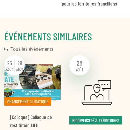
pour les territoires franciliens
ÉVÉNEMENTS SIMILAIRES
Tous les événements
28
25
28
AOÛT
AOÛT
AOÛT
CHANGEMENT CLIMATIQUE
[Colloque] Colloque de
BIODIVERSITÉ & TERRITOIRES
restitution LIFE