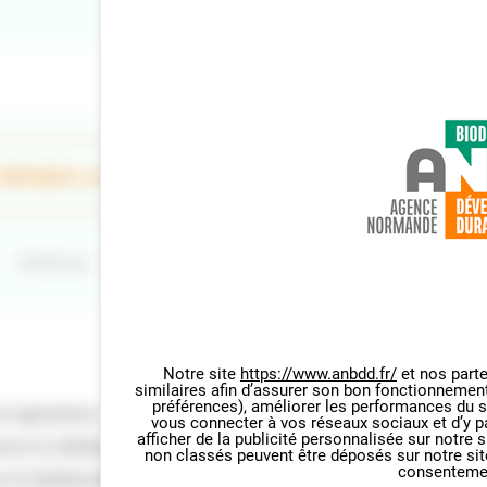
PARTAGER LA PAGE
Retour
s
Notre site
https://www.anbdd.fr/
et nos parte
similaires afin d’assurer son bon fonctionnement
préférences), améliorer les performances du si
t agriculture : restaurer la
vous connecter à vos réseaux sociaux et d’y pa
afficher de la publicité personnalisée sur notre 
rcer la résilience- #4 Cycle
non classés peuvent être déposés sur notre sit
consentemen
 et biodiversité : enjeux et