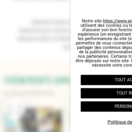
Notre site
https://www.an
[Webinaire] Climat et agriculture : restaurer la
utilisent des cookies ou t
Panneau de gestion des cookie
biodiversité pour renforcer la résilience- #4 Cycle de
d’assurer son bon foncti
expérience (en enregistrant
webinaires Climat et biodiversité : enjeux et solutions
les performances du site (e
permettre de vous connecter 
pour les territoires franciliens
partager des contenus depuis 
de la publicité personnalis
nos partenaires. Certains t
être déposés sur notre site.
nécessite votre con
ÉVÉNEMENTS SIMILAIRES
TOUT A
Tous les événements
TOUT R
28
25
28
PERSON
AOÛT
AOÛT
AOÛT
Politique de