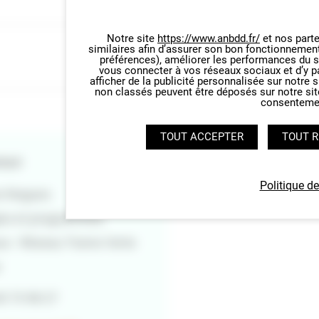
s
Notre site
https://www.anbdd.fr/
et nos parte
similaires afin d’assurer son bon fonctionnement
préférences), améliorer les performances du si
vous connecter à vos réseaux sociaux et d’y pa
afficher de la publicité personnalisée sur notre 
non classés peuvent être déposés sur notre sit
consentemen
TOUT ACCEPTER
TOUT R
ntact
Politique de
e Nogues
ies et programmes
ux - Réseau Trame Verte
e
0 73 98 27