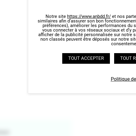
s
Notre site
https://www.anbdd.fr/
et nos parte
similaires afin d’assurer son bon fonctionnement
préférences), améliorer les performances du si
vous connecter à vos réseaux sociaux et d’y pa
afficher de la publicité personnalisée sur notre 
non classés peuvent être déposés sur notre sit
consentemen
TOUT ACCEPTER
TOUT R
Politique de
ntact