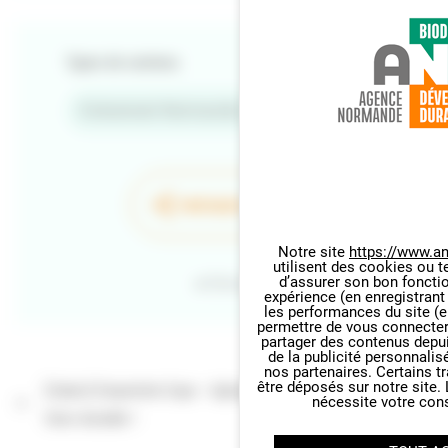
Types de contenu
Evènement Normandie
Formation
PARTAGER LA PAGE
Notre site
https://www.an
utilisent des cookies ou t
Panneau de gestion des cookie
d’assurer son bon foncti
Retour
expérience (en enregistrant
les performances du site (e
permettre de vous connecter 
partager des contenus depuis 
de la publicité personnalis
nos partenaires. Certains t
être déposés sur notre site.
[Salon] Empreinte Expo - Agissons ensemble pour un
nécessite votre con
futur durable !