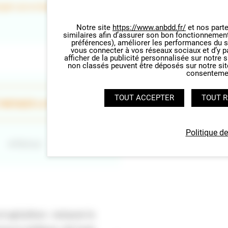
s
yer un e-mail
Notre site
https://www.anbdd.fr/
et nos parte
similaires afin d’assurer son bon fonctionnement
préférences), améliorer les performances du si
vous connecter à vos réseaux sociaux et d’y pa
afficher de la publicité personnalisée sur notre 
non classés peuvent être déposés sur notre sit
consentemen
TOUT ACCEPTER
TOUT R
PARTAGER LA PAGE
Politique de
Retour
t agriculture : restaurer la