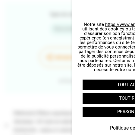
Types de contenu
Notre site
https://www.an
Rencontres
utilisent des cookies ou t
Panneau de gestion des cookie
d’assurer son bon foncti
expérience (en enregistrant
les performances du site (e
permettre de vous connecter 
partager des contenus depuis 
de la publicité personnalis
PARTAGER LA PAGE
nos partenaires. Certains t
être déposés sur notre site.
nécessite votre con
Retour
TOUT A
TOUT R
PERSON
[Webinaire] Milieux aquatiques : l’eau sous pression
climatique- #3 Cycle de webinaires Climat et
Politique de
biodiversité : enjeux et solutions pour les territoires