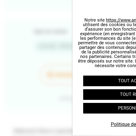
Notre site
https://www.an
utilisent des cookies ou t
Panneau de gestion des cookie
d’assurer son bon foncti
Types de contenu
expérience (en enregistrant
les performances du site (e
permettre de vous connecter 
Journée / Atelier technique
partager des contenus depuis 
de la publicité personnalis
nos partenaires. Certains t
être déposés sur notre site.
nécessite votre con
PARTAGER LA PAGE
TOUT A
TOUT R
Retour
PERSON
Politique de
[Webinaire] Climat et agriculture : restaurer la