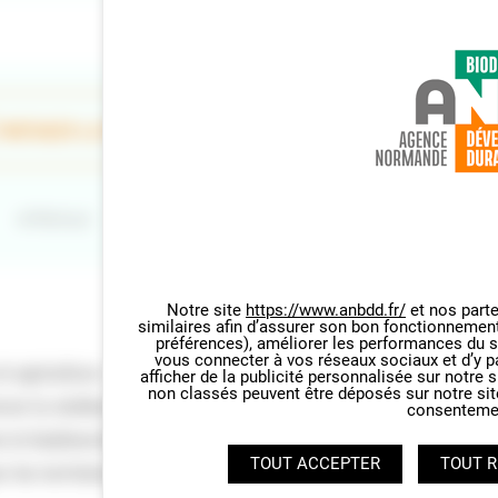
PARTAGER LA PAGE
Retour
s
Notre site
https://www.anbdd.fr/
et nos parte
similaires afin d’assurer son bon fonctionnement
préférences), améliorer les performances du si
vous connecter à vos réseaux sociaux et d’y pa
t agriculture : restaurer la
afficher de la publicité personnalisée sur notre 
non classés peuvent être déposés sur notre sit
rcer la résilience- #4 Cycle
consentemen
 et biodiversité : enjeux et
TOUT ACCEPTER
TOUT R
r les territoires franciliens