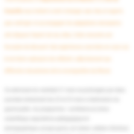
Granville
vous invitent à venir échanger avec élus et experts
pour anticiper et accompagner les adaptations nécessaires
afin d’assurer l’avenir de nos côtes. Cette rencontre est
l’occasion de découvrir des expériences concrètes en cours sur
le territoire national et de réfléchir collectivement aux
différents mécanismes de la recomposition du littoral.
Ce séminaire du vendredi 21 mars se prolongera par deux
journées évènement les 22 et 23 mars à destination du
grand public. Au programme : conférence et show
scientifique, expositions pédagogique et
photographique,
escape game
, art urbain, ateliers d’écriture