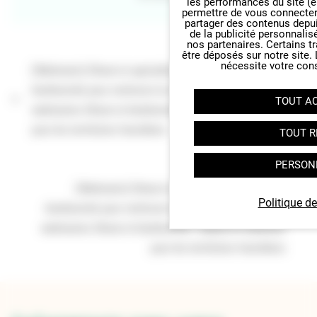
les performances du site (e
permettre de vous connecter 
partager des contenus depuis 
de la publicité personnalis
nos partenaires. Certains t
être déposés sur notre site.
nécessite votre con
[Webinaire] Climat et agriculture : restaurer la
biodiversité pour renforcer la résilience- #4 Cycle de
TOUT A
webinaires Climat et biodiversité : enjeux et solutions
pour les territoires franciliens
TOUT R
PERSON
[Webinaire] Climat et agriculture : restaurer la
Politique de
biodiversité pour renforcer la résilience- #4 Cycle de
webinaires Climat et biodiversité : enjeux et solutions
pour les territoires franciliens