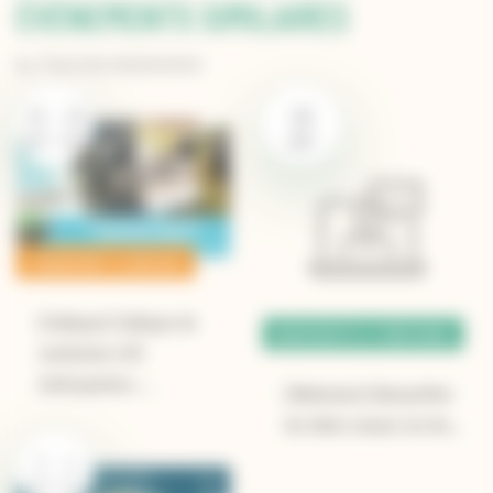
ÉVÉNEMENTS SIMILAIRES
Tous les événements
28
25
28
AOÛT
AOÛT
AOÛT
CHANGEMENT CLIMATIQUE
[Colloque] Colloque de
BIODIVERSITÉ & TERRITOIRES
restitution LIFE
Anthropofens :…
[Webinaire] Démystifier
les idées reçues sur les…
2
4
SEP
SEP