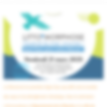
Le littoral est en première ligne face aux défis de la montée
des eaux et du dérèglement climatique. Avec le séminaire
Litto’morphose, le
Département de la Manche
et la
ville de