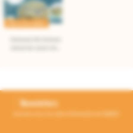
AGRICULTURE DURABLE
[Séminaire] 18e Séminaire
national des acteurs des…
RETOUR EN HAUT
Newsletters
Inscrivez-vous à la Lettre d'information de l'ANBDD