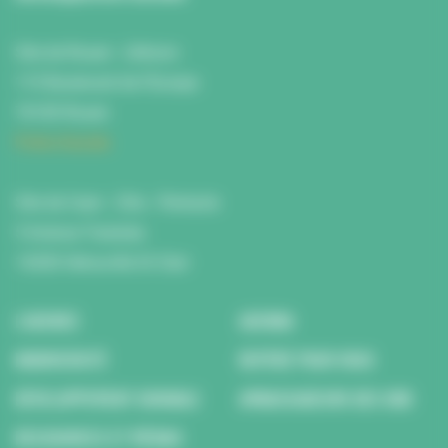
Site de Rouen : L'Atrium
115 Boulevard de l’Europe
76100 Rouen
Fiche d'accès
Site de Caen : Citis - Pentacle
5 Avenue Tsukuba
14200 Hérouville St Clair
L’AGENCE
AGENDA
BIODIVERSITÉ
REPÉRÉ POUR VOUS
DÉVELOPPEMENT DURABLE
AMBASSADEURS DES ODD
RESSOURCES ET MÉDIAS