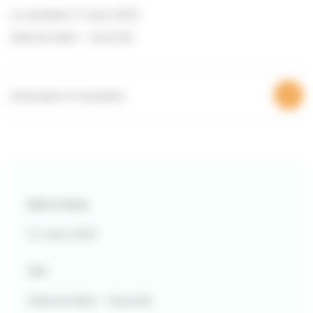
Le vendredi 21 mars 2025
Salle de Hérel – Granville
Information et inscription
Date et heure
21 mars 2025
Lieu
Salle de Hérel – Granville