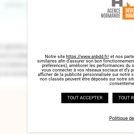
Retour
s
t agriculture : restaurer la
rcer la résilience- #4 Cycle
Notre site
https://www.anbdd.fr/
et nos parte
similaires afin d’assurer son bon fonctionnement
 et biodiversité : enjeux et
préférences), améliorer les performances du si
vous connecter à vos réseaux sociaux et d’y pa
r les territoires franciliens
afficher de la publicité personnalisée sur notre 
non classés peuvent être déposés sur notre sit
consentemen
TOUT ACCEPTER
TOUT R
Politique de