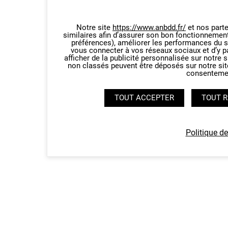
s
Notre site
https://www.anbdd.fr/
et nos parte
similaires afin d’assurer son bon fonctionnement
préférences), améliorer les performances du si
vous connecter à vos réseaux sociaux et d’y pa
afficher de la publicité personnalisée sur notre 
non classés peuvent être déposés sur notre sit
consentemen
TOUT ACCEPTER
TOUT R
Politique de