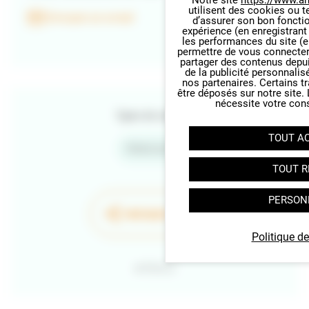
Notre site
https://www.an
utilisent des cookies ou t
Panneau de gestion des cookie
Envoyer un e-mail
d’assurer son bon foncti
expérience (en enregistrant
les performances du site (e
permettre de vous connecter 
partager des contenus depuis 
de la publicité personnalis
nos partenaires. Certains t
être déposés sur notre site.
nécessite votre con
Types de contenu
TOUT A
Webinaire
TOUT R
PERSON
PARTAGER LA PAGE
Politique de
Retour