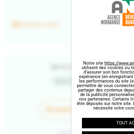
Envoyer un e-mail
Notre site
https://www.an
Types de contenu
utilisent des cookies ou t
Panneau de gestion des cookie
d’assurer son bon foncti
expérience (en enregistrant
les performances du site (e
Webinaire
permettre de vous connecter 
partager des contenus depuis 
de la publicité personnalis
nos partenaires. Certains t
être déposés sur notre site.
nécessite votre con
PARTAGER LA PAGE
TOUT A
Retour