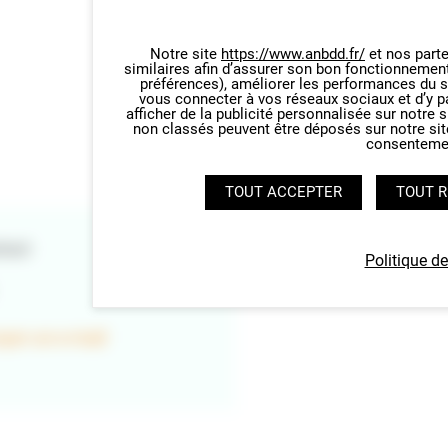
s
Notre site
https://www.anbdd.fr/
et nos parte
similaires afin d’assurer son bon fonctionnement
préférences), améliorer les performances du si
vous connecter à vos réseaux sociaux et d’y pa
afficher de la publicité personnalisée sur notre 
non classés peuvent être déposés sur notre sit
consentemen
TOUT ACCEPTER
TOUT R
ntact
Politique de
yer un e-mail