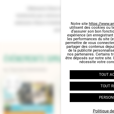
[Webinaire] Climat et agriculture : restaurer la
biodiversité pour renforcer la résilience- #4 Cycle de
webinaires Climat et biodiversité : enjeux et solutions
Notre site
https://www.an
utilisent des cookies ou t
Panneau de gestion des cookie
pour les territoires franciliens
d’assurer son bon foncti
expérience (en enregistrant
les performances du site (e
permettre de vous connecter 
partager des contenus depuis 
de la publicité personnalis
nos partenaires. Certains t
ÉVÉNEMENTS SIMILAIRES
être déposés sur notre site.
nécessite votre con
Tous les événements
TOUT A
28
25
28
TOUT R
AOÛT
AOÛT
AOÛT
PERSON
Politique de