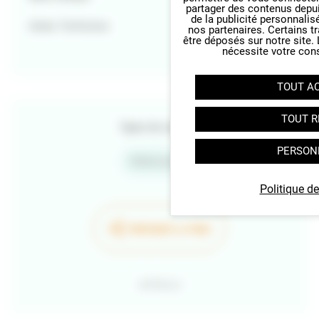
partager des contenus depuis 
de la publicité personnalis
Aides Territoires
nos partenaires. Certains t
être déposés sur notre site.
nécessite votre con
TOUT A
TOUT R
Types de contenu
PERSON
Webinaire
Politique de
PARTAGER LA PAGE
Retour