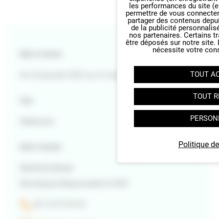
les performances du site (e
permettre de vous connecter 
partager des contenus depuis 
de la publicité personnalis
nos partenaires. Certains t
être déposés sur notre site.
nécessite votre con
Date et heure
TOUT A
Du 25 janvier 2022 au 27 janvier 2022
TOUT R
Lieu
PERSON
Webinaire
Politique de
Votre Contact
Mathilde Berder
Numérique Responsable & ODD
02 14 47 63 26