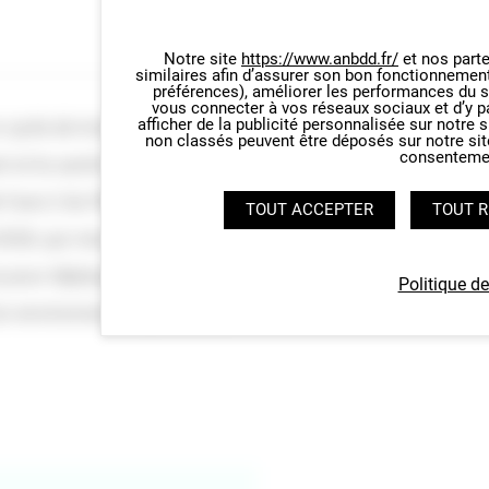
s
Notre site
https://www.anbdd.fr/
et nos parte
similaires afin d’assurer son bon fonctionnement
préférences), améliorer les performances du si
vous connecter à vos réseaux sociaux et d’y pa
afficher de la publicité personnalisée sur notre 
 cycle de trois webinaires sur
non classés peuvent être déposés sur notre sit
consentemen
t et la santé mentale. Il
de l’axe 2 du Plan Régional
TOUT ACCEPTER
TOUT R
8, qui vise à renforcer la
es pour déployer des actions
Politique de
’un environnement promoteur