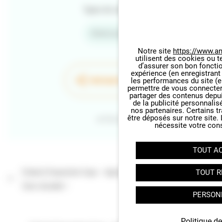
Types de contenu
Webinaire
Notre site
https://www.an
utilisent des cookies ou t
Panneau de gestion des cookie
d’assurer son bon foncti
expérience (en enregistrant
PARTAGER LA PAGE
les performances du site (e
permettre de vous connecter 
partager des contenus depuis 
de la publicité personnalis
nos partenaires. Certains t
être déposés sur notre site.
Retour
nécessite votre con
TOUT A
[Salon] Empreinte Expo - Agissons ensemble pour un
TOUT R
futur durable !
PERSON
Politique de