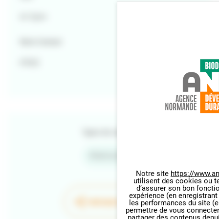
en ligne
Votre Contact
IFREE
Types de contenu
Webinaire
Notre site
https://www.an
utilisent des cookies ou t
Panneau de gestion des cookie
d’assurer son bon foncti
expérience (en enregistrant
PARTAGER LA PAGE
les performances du site (e
permettre de vous connecter 
partager des contenus depuis 