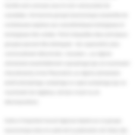
famille sont connues sous le nom vernaculaire de
scarabées. Cet énorme groupe taxonomique rassemble de
nombreuses espèces aux caractéristiques biologiques et
écologiques très variées. Parmi lesquelles deux principaux
groupes peuvent être distingués : les Laparosticti, plus
communément dénommés « bousiers », au régime
alimentaire essentiellement coprophage (qui se nourrissent
d’excréments) et les Pleurosticti, au régime alimentaire
plutôt phytophage, xylophage ou sapro-xylophage (qui se
nourrissent de végétaux, de bois vivant ou en
décomposition).
Suite à l’important travail régional réalisé sur ce groupe
taxonomique dans le cadre de la publication de l’atlas des