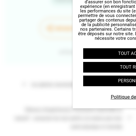
d’assurer son bon foncti
expérience (en enregistrant
les performances du site (e
permettre de vous connecter 
partager des contenus depuis 
de la publicité personnalis
PARTAGER LA PAGE
nos partenaires. Certains t
être déposés sur notre site.
nécessite votre con
Retour
TOUT A
TOUT R
PERSON
Les plantes messicoles de Normandie
Politique de
[Retours d'expériences] “Assistante maternelle au
naturel" : connecter les tout-petits à la nature pour leur
santé physique et mentale