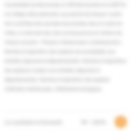
Scarabéidés de Normandie, le CEN Normandie et le GRETIA
ont rédigé cette publication qui permet de dresser, à partir
de la synthèse des données bancarisées dans le cadre de
l’atlas, un état des lieux des connaissances en traitant les
indices suivants : Pression d’observation contemporaine ;
Nombre et répartition des espèces de scarabéides aux
échelles régionale et départementale ; Nombre et répartition
des espèces à enjeux aux échelles régionale et
départementale ; Nombre et répartition des espèces
d’affinités méridionales ; Référentiel écologique.
Les scarabéidés de Normandie
PDF – 5,89 Mo