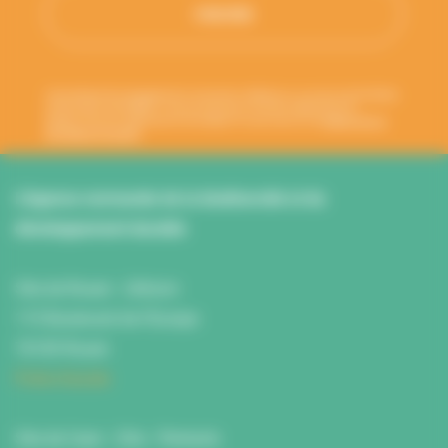
Votre adresse de messagerie est uniquement utilisée pour vous envoyer les lettres
d'information de l'ANBDD. Vous pouvez à tout moment utiliser le lien de
désabonnement intégré dans la newsletter. En savoir plus sur la
gestion de vos
données et vos droits
.
L’Agence normande de la biodiversité et du
développement durable
Site de Rouen : L'Atrium
115 Boulevard de l’Europe
76100 Rouen
Fiche d'accès
Site de Caen : Citis - Pentacle