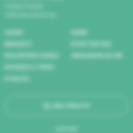
5 Avenue Tsukuba
14200 Hérouville St Clair
L’AGENCE
AGENDA
BIODIVERSITÉ
REPÉRÉ POUR VOUS
DÉVELOPPEMENT DURABLE
AMBASSADEURS DES ODD
RESSOURCES ET MÉDIAS
ACTUALITÉS
NOUS CONTACTER
SUIVEZ-NOUS