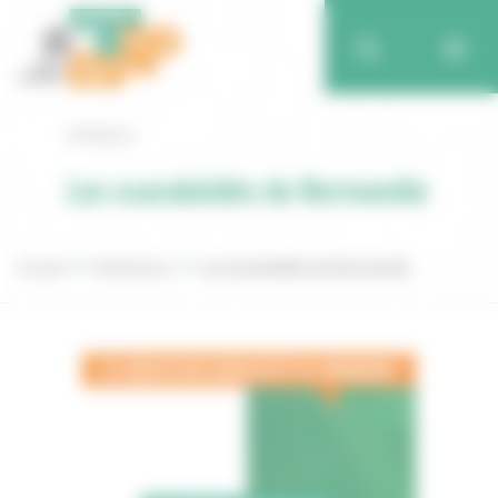
Retour
Les scarabéidés de Normandie
Accueil
Publications
Les scarabéidés de Normandie