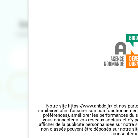
Anne-Sophie De Besses
CHARGÉE DE MISSION DÉVELOPPEMENT DURABLE
06 40 73 97 99
Envoyer un e-mail
s
Notre site
https://www.anbdd.fr/
et nos parte
similaires afin d’assurer son bon fonctionnement
préférences), améliorer les performances du si
vous connecter à vos réseaux sociaux et d’y pa
afficher de la publicité personnalisée sur notre 
non classés peuvent être déposés sur notre sit
consentemen