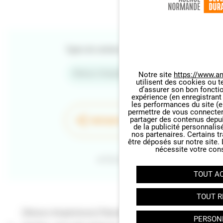
Types de contenu
Retour d'expériences
Notre site
https://www.an
utilisent des cookies ou t
Panneau de gestion des cookie
d’assurer son bon foncti
expérience (en enregistrant
les performances du site (e
permettre de vous connecter 
partager des contenus depuis 
PARTAGER LA PAGE
de la publicité personnalis
nos partenaires. Certains t
être déposés sur notre site.
nécessite votre con
Retour
TOUT A
TOUT R
[Retours d'expériences] Plantation de haies anti-
PERSON