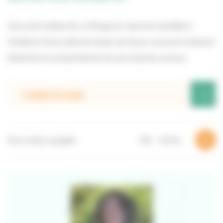
Une ruche dotée d’un coffrage en verre est installée à
l’intérieur d’une salle de classe, de façon à pouvoir observer
librement le comportement de ces insectes sociaux.
+
L’origine du projet
Voir la fiche complète
PDF – 1,70 Mo