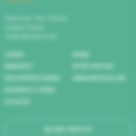
Fiche d'accès
Site de Caen : Citis - Pentacle
5 Avenue Tsukuba
14200 Hérouville St Clair
L’AGENCE
AGENDA
BIODIVERSITÉ
REPÉRÉ POUR VOUS
DÉVELOPPEMENT DURABLE
AMBASSADEURS DES ODD
RESSOURCES ET MÉDIAS
ACTUALITÉS
NOUS CONTACTER