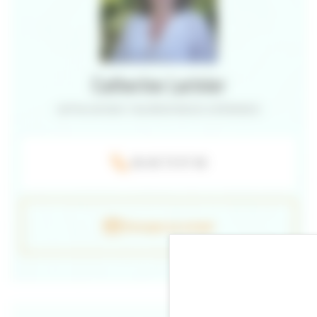
Catherine Larinier
CAPITALISATION ET VALORISATION DES EXPÉRIENCES
06 40 73 97 40
Envoyer un e-mail