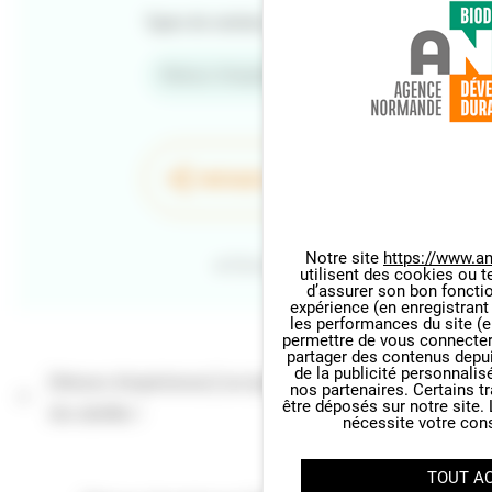
Types de contenu
Retour d'expériences
PARTAGER LA PAGE
Notre site
https://www.an
Retour
utilisent des cookies ou t
Panneau de gestion des cookie
d’assurer son bon foncti
expérience (en enregistrant
les performances du site (e
permettre de vous connecter 
partager des contenus depuis 
de la publicité personnalis
[Retours d'expériences] Les lycéens volent au secours
nos partenaires. Certains t
être déposés sur notre site.
des abeilles !
nécessite votre con
TOUT A