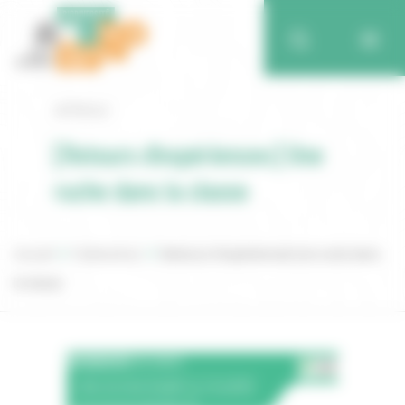
Retour
[Retours d’expériences] Une
ruche dans la classe
Accueil
Publications
[Retours d’expériences] Une ruche dans
la classe