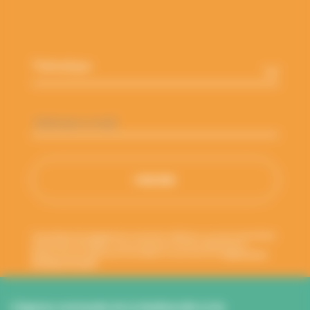
Thématique
*
Adresse
e-
mail
*
Votre adresse de messagerie est uniquement utilisée pour vous envoyer les lettres
d'information de l'ANBDD. Vous pouvez à tout moment utiliser le lien de
désabonnement intégré dans la newsletter. En savoir plus sur la
gestion de vos
données et vos droits
.
L’Agence normande de la biodiversité et du