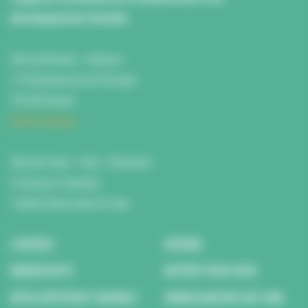
développement durable
Site de Rouen : L'Atrium
115 Boulevard de l’Europe
76100 Rouen
Fiche d'accès
Site de Caen : Citis - Pentacle
5 Avenue Tsukuba
14200 Hérouville St Clair
L’AGENCE
AGENDA
BIODIVERSITÉ
REPÉRÉ POUR VOUS
DÉVELOPPEMENT DURABLE
AMBASSADEURS DES ODD