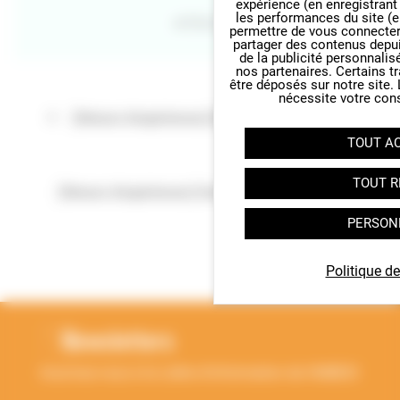
expérience (en enregistrant
les performances du site (e
Retour
permettre de vous connecter 
partager des contenus depuis 
de la publicité personnalis
nos partenaires. Certains t
être déposés sur notre site.
nécessite votre con
[Retours d'expériences] Des ruches au lycée
TOUT A
TOUT R
[Retours d'expériences] Une ruche dans la classe
PERSON
Politique de
RETOUR EN HAUT
Newsletters
Inscrivez-vous à la Lettre d'information de l'ANBDD