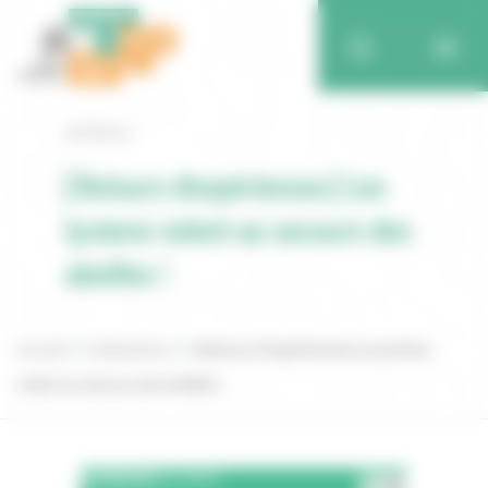
Retour
[Retours d’expériences] Les
lycéens volent au secours des
abeilles !
Accueil
Publications
[Retours d’expériences] Les lycéens
volent au secours des abeilles !