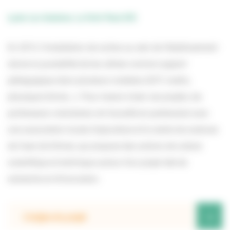
Lycée Les Andaines, La Ferté-Macé (61)
En 2013, l’installation de ruches au sein de l’établissement
donne la possibilité de les utiliser comme support
pédagogique dans plusieurs matières (SVT, maths,
physique/chimie…). Pour mener à bien ces projets, les
professeurs volontaires ont travaillé en partenariat avec
une association locale d’apiculture et le centre de sciences
de Caen (le Dôme), qui propose des actions de culture
scientifique et technique autour d’un projet réel de
recherche et d’innovation.
+
L’origine du projet