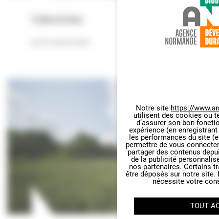
Collectivités
En savoir plus
Notre site
https://www.an
utilisent des cookies ou t
Panneau de gestion des cookie
d’assurer son bon foncti
expérience (en enregistrant
les performances du site (e
permettre de vous connecter 
partager des contenus depuis 
de la publicité personnalis
nos partenaires. Certains t
être déposés sur notre site.
nécessite votre con
TOUT A