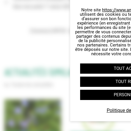
Dans mon jardin ?" saison 2021
Notre site
https://www.an
utilisent des cookies ou t
Panneau de gestion des cookie
d’assurer son bon foncti
expérience (en enregistrant
les performances du site (e
[Concours] AMITER : Agir pour la résilience des
permettre de vous connecter 
partager des contenus depuis 
territoires
de la publicité personnalis
nos partenaires. Certains t
être déposés sur notre site.
nécessite votre con
ACTUALITÉS SIMILAIRES
TOUT A
TOUT R
Toutes les actualités
PERSON
Politique de